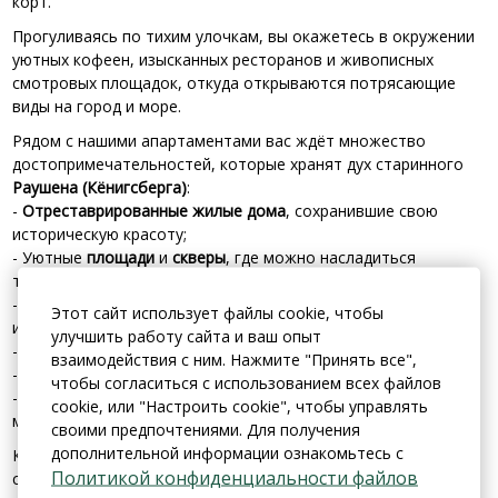
корт.
Прогуливаясь по тихим улочкам, вы окажетесь в окружении
уютных кофеен, изысканных ресторанов и живописных
смотровых площадок, откуда открываются потрясающие
виды на город и море.
Рядом с нашими апартаментами вас ждёт множество
достопримечательностей, которые хранят дух старинного
Раушена (Кёнигсберга)
:
-
Отреставрированные жилые дома
, сохранившие свою
историческую красоту;
- Уютные
площади
и
скверы
, где можно насладиться
тишиной и природой;
- Очаровательные
скульптуры
, которые рассказывают свои
Этот сайт использует файлы cookie, чтобы
истории;
улучшить работу сайта и ваш опыт
- Знаменитая
водонапорная башня
— символ города;
взаимодействия с ним. Нажмите "Принять все",
-
Органный зал Макаровых
, где звучит волшебная музыка;
чтобы согласиться с использованием всех файлов
-
Набережная с променадом
, где можно насладиться
cookie, или "Настроить cookie", чтобы управлять
морским бризом и закатами.
своими предпочтениями. Для получения
дополнительной информации ознакомьтесь с
Каждый уголок здесь пропитан атмосферой старины и
Политикой конфиденциальности файлов
современного комфорта. Мы приглашаем вас окунуться в