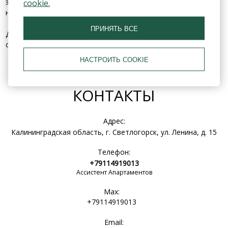
эту уникальную гармонию и сделать ваш отдых
cookie.
незабываемым.
ПРИНЯТЬ ВСЕ
Добро пожаловать в мир
Искусство/жить
, где каждый день
становится маленьким шедевром! 🌊✨
НАСТРОИТЬ COOKIE
КОНТАКТЫ
Адрес:
Калининградская область, г. Светлогорск, ул. Ленина, д. 15
Телефон:
+79114919013
Ассистент Апартаментов
Max:
+79114919013
Email: